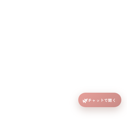
本社 〒586-0048 大阪府河内長野市三日市町３３－５
アズヘアーラペ三日市店：大阪府河内長野市三日市町33-5
アズヘアー北野田店：大阪府堺市東区丈六183-56 2F
🌿
チャットで聞く
イユ ド ラペ：大阪府河内長野市三日市町33-5 3F
ラペ三日市店
北野田店
イユ ド ラペ
Copyright © 2023 株式会社A'zGR.and.GROW