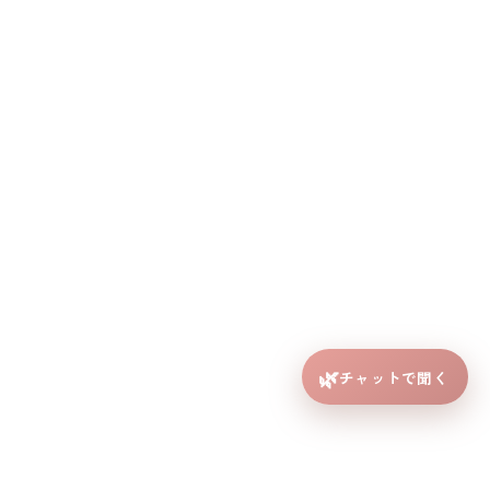
🌿
チャットで聞く
本社 〒586-0048 大阪府河内長野市三日市町３３－５
アズヘアーラペ三日市店：大阪府河内長野市三日市町33-5
ラペ三日市店
北野田店
イユ ド ラペ
アズヘアー北野田店：大阪府堺市東区丈六183-56 2F